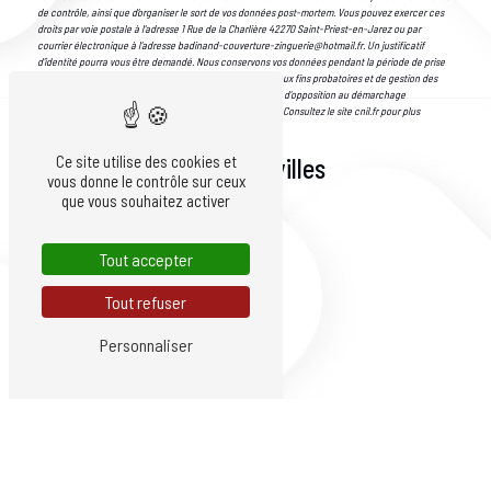
de contrôle, ainsi que d’organiser le sort de vos données post-mortem. Vous pouvez exercer ces
droits par voie postale à l'adresse 1 Rue de la Charlière 42270 Saint-Priest-en-Jarez ou par
courrier électronique à l'adresse badinand-couverture-zinguerie@hotmail.fr. Un justificatif
d'identité pourra vous être demandé. Nous conservons vos données pendant la période de prise
de contact puis pendant la durée de prescription légale aux fins probatoires et de gestion des
contentieux. Vous avez le droit de vous inscrire sur la liste d'opposition au démarchage
téléphonique, disponible à cette adresse:
Bloctel.gouv.fr
. Consultez le site cnil.fr pour plus
d’informations sur vos droits.
Ce site utilise des cookies et
Nous intervenons sur ces villes
vous donne le contrôle sur ceux
que vous souhaitez activer
Tout accepter
Tout refuser
Villars
Personnaliser
La Talaudière