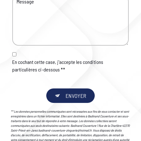
En cochant cette case, j'accepte les conditions
particulières ci-dessous **
ENVOYER
** Les données personnelles communiquées sont nécessaires aux fins de vous contacter et sont
enregistrées dans un fichier informatisé. Elles sont destinées à Badinand Couverture et ses sous-
traitants dans le seul but de répondre à votre message. Les données collectées seront
communiquées aux seuls destinataires suivants: Badinand Couverture 1 Rue de la Charlière 42270
Saint-Priest-en-Jarez badinand-couverture-zinguerie@hotmail.fr. Vous disposez de droits
d’accès, de rectification, d’effacement, de portabilité, de limitation, d’opposition, de retrait de
votre consentement à tout moment et du droit d’introduire une réclamation auprès d’une autorité