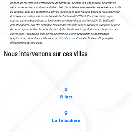
d’accès, de rectification, d’effacement, de portabilité, de limitation, d’opposition, de retrait de
votre consentement à tout moment et du droit d’introduire une réclamation auprès d’une autorité
de contrôle, ainsi que d’organiser le sort de vos données post-mortem. Vous pouvez exercer ces
droits par voie postale à l'adresse 1 Rue de la Charlière 42270 Saint-Priest-en-Jarez ou par
courrier électronique à l'adresse badinand-couverture-zinguerie@hotmail.fr. Un justificatif
d'identité pourra vous être demandé. Nous conservons vos données pendant la période de prise
de contact puis pendant la durée de prescription légale aux fins probatoires et de gestion des
contentieux. Vous avez le droit de vous inscrire sur la liste d'opposition au démarchage
téléphonique, disponible à cette adresse:
Bloctel.gouv.fr
. Consultez le site cnil.fr pour plus
d’informations sur vos droits.
Nous intervenons sur ces villes
Villars
La Talaudière