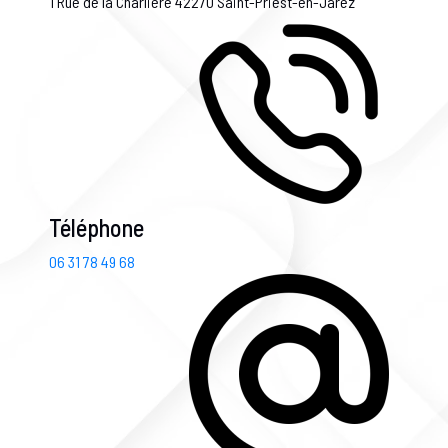
1 Rue de la Charlière
42270 Saint-Priest-en-Jarez
Téléphone
06 31 78 49 68