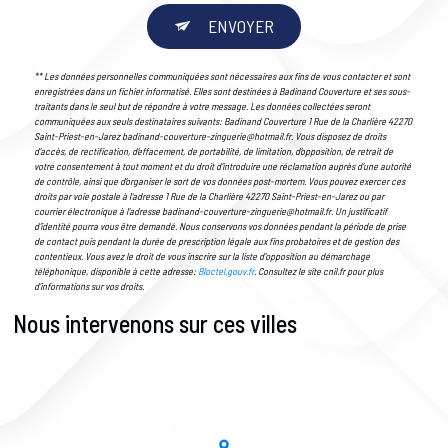
ENVOYER
** Les données personnelles communiquées sont nécessaires aux fins de vous contacter et sont
enregistrées dans un fichier informatisé. Elles sont destinées à Badinand Couverture et ses sous-
traitants dans le seul but de répondre à votre message. Les données collectées seront
communiquées aux seuls destinataires suivants: Badinand Couverture 1 Rue de la Charlière 42270
Saint-Priest-en-Jarez badinand-couverture-zinguerie@hotmail.fr. Vous disposez de droits
d’accès, de rectification, d’effacement, de portabilité, de limitation, d’opposition, de retrait de
votre consentement à tout moment et du droit d’introduire une réclamation auprès d’une autorité
de contrôle, ainsi que d’organiser le sort de vos données post-mortem. Vous pouvez exercer ces
droits par voie postale à l'adresse 1 Rue de la Charlière 42270 Saint-Priest-en-Jarez ou par
courrier électronique à l'adresse badinand-couverture-zinguerie@hotmail.fr. Un justificatif
d'identité pourra vous être demandé. Nous conservons vos données pendant la période de prise
de contact puis pendant la durée de prescription légale aux fins probatoires et de gestion des
contentieux. Vous avez le droit de vous inscrire sur la liste d'opposition au démarchage
téléphonique, disponible à cette adresse:
Bloctel.gouv.fr
. Consultez le site cnil.fr pour plus
d’informations sur vos droits.
Nous intervenons sur ces villes