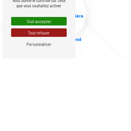
vous donne le contrôle sur ceux
que vous souhaitez activer
Roche-la-Molière
Tout accepter
Tout refuser
Saint-Chamond
Personnaliser
Firminy
Saint-Priest-en-Jarez
L'Etrat