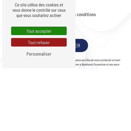
Ce site utilise des cookies et
vous donne le contrôle sur ceux
En cochant cette case, j'accepte les conditions
que vous souhaitez activer
particulières ci-dessous **
Tout accepter
Tout refuser
ENVOYER
Personnaliser
** Les données personnelles communiquées sont nécessaires aux fins de vous contacter et sont
enregistrées dans un fichier informatisé. Elles sont destinées à Badinand Couverture et ses sous-
traitants dans le seul but de répondre à votre message. Les données collectées seront
communiquées aux seuls destinataires suivants: Badinand Couverture 1 Rue de la Charlière 42270
Saint-Priest-en-Jarez badinand-couverture-zinguerie@hotmail.fr. Vous disposez de droits
d’accès, de rectification, d’effacement, de portabilité, de limitation, d’opposition, de retrait de
votre consentement à tout moment et du droit d’introduire une réclamation auprès d’une autorité
de contrôle, ainsi que d’organiser le sort de vos données post-mortem. Vous pouvez exercer ces
droits par voie postale à l'adresse 1 Rue de la Charlière 42270 Saint-Priest-en-Jarez ou par
courrier électronique à l'adresse badinand-couverture-zinguerie@hotmail.fr. Un justificatif
d'identité pourra vous être demandé. Nous conservons vos données pendant la période de prise
de contact puis pendant la durée de prescription légale aux fins probatoires et de gestion des
contentieux. Vous avez le droit de vous inscrire sur la liste d'opposition au démarchage
téléphonique, disponible à cette adresse:
Bloctel.gouv.fr
. Consultez le site cnil.fr pour plus
d’informations sur vos droits.