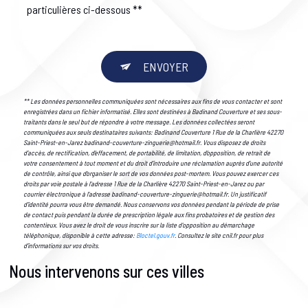
particulières ci-dessous **
ENVOYER
** Les données personnelles communiquées sont nécessaires aux fins de vous contacter et sont
enregistrées dans un fichier informatisé. Elles sont destinées à Badinand Couverture et ses sous-
traitants dans le seul but de répondre à votre message. Les données collectées seront
communiquées aux seuls destinataires suivants: Badinand Couverture 1 Rue de la Charlière 42270
Saint-Priest-en-Jarez badinand-couverture-zinguerie@hotmail.fr. Vous disposez de droits
d’accès, de rectification, d’effacement, de portabilité, de limitation, d’opposition, de retrait de
votre consentement à tout moment et du droit d’introduire une réclamation auprès d’une autorité
de contrôle, ainsi que d’organiser le sort de vos données post-mortem. Vous pouvez exercer ces
droits par voie postale à l'adresse 1 Rue de la Charlière 42270 Saint-Priest-en-Jarez ou par
courrier électronique à l'adresse badinand-couverture-zinguerie@hotmail.fr. Un justificatif
d'identité pourra vous être demandé. Nous conservons vos données pendant la période de prise
de contact puis pendant la durée de prescription légale aux fins probatoires et de gestion des
contentieux. Vous avez le droit de vous inscrire sur la liste d'opposition au démarchage
téléphonique, disponible à cette adresse:
Bloctel.gouv.fr
. Consultez le site cnil.fr pour plus
d’informations sur vos droits.
Nous intervenons sur ces villes