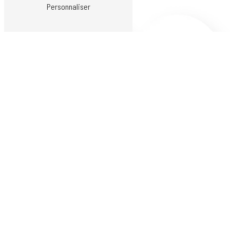
Personnaliser
La-Fouillouse
Andrézieux-Bouthéon
Saint-Just-Saint-Rambert
Nos autres prestations