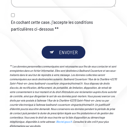
En cochant cette case, j'accepte les conditions
particulières ci-dessous **
ENVOYER
** Les données personnelles communiquées sont nécessaires aux fins de vous contacter et sont
enregistrées dans un fichier informatisé. Elles sont destinées à Badinand Couverture et ses sous-
traitants dans le seul but de répondre à votre message. Les données collectées seront
communiquées aux seuls destinataires suivants: Badinand Couverture 1 Rue de la Charlière 42270
Saint-Priest-en-Jarez badinand-couverture-zinguerie@hotmail.fr. Vous disposez de droits
d’accès, de rectification, d’effacement, de portabilité, de limitation, d’opposition, de retrait de
votre consentement à tout moment et du droit d’introduire une réclamation auprès d’une autorité
de contrôle, ainsi que d’organiser le sort de vos données post-mortem. Vous pouvez exercer ces
droits par voie postale à l'adresse 1 Rue de la Charlière 42270 Saint-Priest-en-Jarez ou par
courrier électronique à l'adresse badinand-couverture-zinguerie@hotmail.fr. Un justificatif
d'identité pourra vous être demandé. Nous conservons vos données pendant la période de prise
de contact puis pendant la durée de prescription légale aux fins probatoires et de gestion des
contentieux. Vous avez le droit de vous inscrire sur la liste d'opposition au démarchage
téléphonique, disponible à cette adresse:
Bloctel.gouv.fr
. Consultez le site cnil.fr pour plus
d’informations sur vos droits.