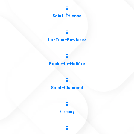
Saint-Étienne
La-Tour-En-Jarez
Roche-la-Molière
Saint-Chamond
Firminy