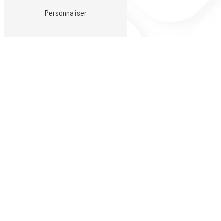
Personnaliser
Villars
La Talaudière
Sorbiers
Saint-Jean-Bonnefonds