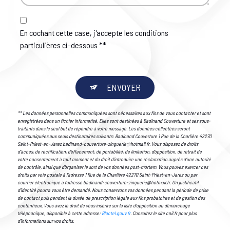
En cochant cette case, j'accepte les conditions
particulières ci-dessous **
ENVOYER
** Les données personnelles communiquées sont nécessaires aux fins de vous contacter et sont
enregistrées dans un fichier informatisé. Elles sont destinées à Badinand Couverture et ses sous-
traitants dans le seul but de répondre à votre message. Les données collectées seront
communiquées aux seuls destinataires suivants: Badinand Couverture 1 Rue de la Charlière 42270
Saint-Priest-en-Jarez badinand-couverture-zinguerie@hotmail.fr. Vous disposez de droits
d’accès, de rectification, d’effacement, de portabilité, de limitation, d’opposition, de retrait de
votre consentement à tout moment et du droit d’introduire une réclamation auprès d’une autorité
de contrôle, ainsi que d’organiser le sort de vos données post-mortem. Vous pouvez exercer ces
droits par voie postale à l'adresse 1 Rue de la Charlière 42270 Saint-Priest-en-Jarez ou par
courrier électronique à l'adresse badinand-couverture-zinguerie@hotmail.fr. Un justificatif
d'identité pourra vous être demandé. Nous conservons vos données pendant la période de prise
de contact puis pendant la durée de prescription légale aux fins probatoires et de gestion des
contentieux. Vous avez le droit de vous inscrire sur la liste d'opposition au démarchage
téléphonique, disponible à cette adresse:
Bloctel.gouv.fr
. Consultez le site cnil.fr pour plus
d’informations sur vos droits.