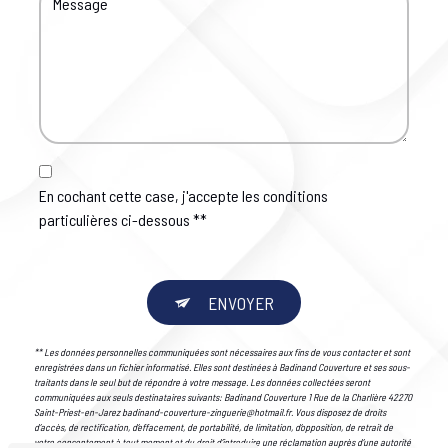
En cochant cette case, j'accepte les conditions
particulières ci-dessous **
ENVOYER
** Les données personnelles communiquées sont nécessaires aux fins de vous contacter et sont
enregistrées dans un fichier informatisé. Elles sont destinées à Badinand Couverture et ses sous-
traitants dans le seul but de répondre à votre message. Les données collectées seront
communiquées aux seuls destinataires suivants: Badinand Couverture 1 Rue de la Charlière 42270
Saint-Priest-en-Jarez badinand-couverture-zinguerie@hotmail.fr. Vous disposez de droits
d’accès, de rectification, d’effacement, de portabilité, de limitation, d’opposition, de retrait de
votre consentement à tout moment et du droit d’introduire une réclamation auprès d’une autorité