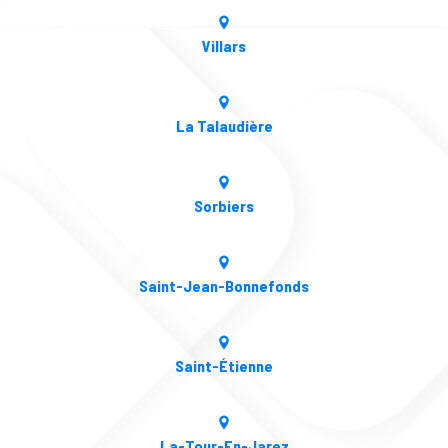
Villars
La Talaudière
Sorbiers
Saint-Jean-Bonnefonds
Saint-Étienne
La-Tour-En-Jarez