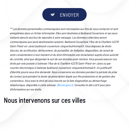
ENVOYER
** Les données personnelles communiquées sont nécessaires aux fins de vous contacter et sont
enregistrées dans un fichier informatisé. Elles sont destinées à Badinand Couverture et ses sous-
traitants dans le seul but de répondre à votre message. Les données collectées seront
communiquées aux seuls destinataires suivants: Badinand Couverture 1 Rue de la Charlière 42270
Saint-Priest-en-Jarez badinand-couverture-zinguerie@hotmail.fr. Vous disposez de droits
d’accès, de rectification, d’effacement, de portabilité, de limitation, d’opposition, de retrait de
votre consentement à tout moment et du droit d’introduire une réclamation auprès d’une autorité
de contrôle, ainsi que d’organiser le sort de vos données post-mortem. Vous pouvez exercer ces
droits par voie postale à l'adresse 1 Rue de la Charlière 42270 Saint-Priest-en-Jarez ou par
courrier électronique à l'adresse badinand-couverture-zinguerie@hotmail.fr. Un justificatif
d'identité pourra vous être demandé. Nous conservons vos données pendant la période de prise
de contact puis pendant la durée de prescription légale aux fins probatoires et de gestion des
contentieux. Vous avez le droit de vous inscrire sur la liste d'opposition au démarchage
téléphonique, disponible à cette adresse:
Bloctel.gouv.fr
. Consultez le site cnil.fr pour plus
d’informations sur vos droits.
Nous intervenons sur ces villes