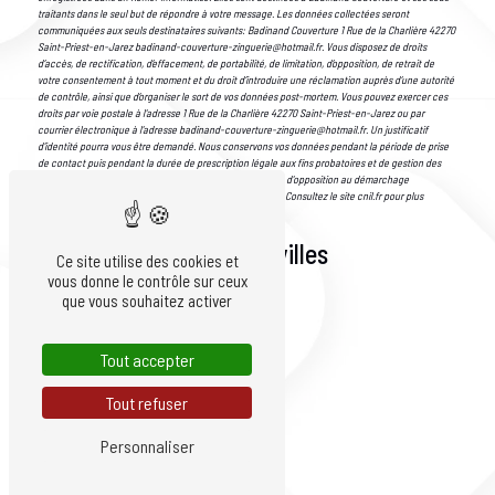
traitants dans le seul but de répondre à votre message. Les données collectées seront
communiquées aux seuls destinataires suivants: Badinand Couverture 1 Rue de la Charlière 42270
Saint-Priest-en-Jarez badinand-couverture-zinguerie@hotmail.fr. Vous disposez de droits
d’accès, de rectification, d’effacement, de portabilité, de limitation, d’opposition, de retrait de
votre consentement à tout moment et du droit d’introduire une réclamation auprès d’une autorité
de contrôle, ainsi que d’organiser le sort de vos données post-mortem. Vous pouvez exercer ces
droits par voie postale à l'adresse 1 Rue de la Charlière 42270 Saint-Priest-en-Jarez ou par
courrier électronique à l'adresse badinand-couverture-zinguerie@hotmail.fr. Un justificatif
d'identité pourra vous être demandé. Nous conservons vos données pendant la période de prise
de contact puis pendant la durée de prescription légale aux fins probatoires et de gestion des
contentieux. Vous avez le droit de vous inscrire sur la liste d'opposition au démarchage
téléphonique, disponible à cette adresse:
Bloctel.gouv.fr
. Consultez le site cnil.fr pour plus
d’informations sur vos droits.
Nous intervenons sur ces villes
Ce site utilise des cookies et
vous donne le contrôle sur ceux
que vous souhaitez activer
Tout accepter
Tout refuser
Villars
Personnaliser