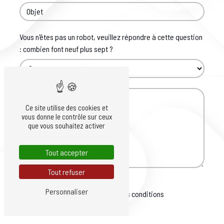
Vous n'êtes pas un robot, veuillez répondre à cette question
: combien font neuf plus sept ?
Ce site utilise des cookies et
vous donne le contrôle sur ceux
que vous souhaitez activer
Tout accepter
Tout refuser
Personnaliser
En cochant cette case, j'accepte les conditions
particulières ci-dessous **