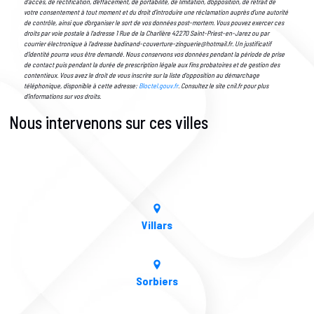
d’accès, de rectification, d’effacement, de portabilité, de limitation, d’opposition, de retrait de
votre consentement à tout moment et du droit d’introduire une réclamation auprès d’une autorité
de contrôle, ainsi que d’organiser le sort de vos données post-mortem. Vous pouvez exercer ces
droits par voie postale à l'adresse 1 Rue de la Charlière 42270 Saint-Priest-en-Jarez ou par
courrier électronique à l'adresse badinand-couverture-zinguerie@hotmail.fr. Un justificatif
d'identité pourra vous être demandé. Nous conservons vos données pendant la période de prise
de contact puis pendant la durée de prescription légale aux fins probatoires et de gestion des
contentieux. Vous avez le droit de vous inscrire sur la liste d'opposition au démarchage
téléphonique, disponible à cette adresse:
Bloctel.gouv.fr
. Consultez le site cnil.fr pour plus
d’informations sur vos droits.
Nous intervenons sur ces villes
Villars
Sorbiers